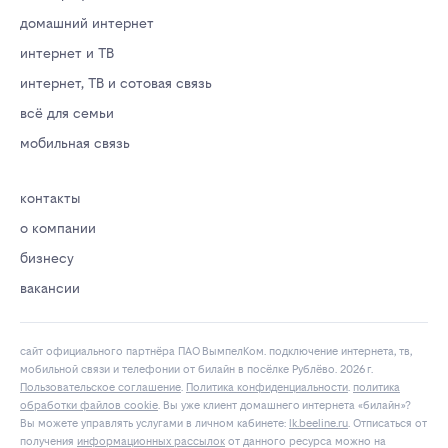
домашний интернет
интернет и ТВ
интернет, ТВ и сотовая связь
всё для семьи
мобильная связь
контакты
о компании
бизнесу
вакансии
сайт официального партнёра ПАО ВымпелКом. подключение интернета, тв,
мобильной связи и телефонии от билайн в посёлке Рублёво. 2026 г.
Пользовательское соглашение
.
Политика конфиденциальности
.
политика
обработки файлов cookie
. Вы уже клиент домашнего интернета «билайн»?
Вы можете управлять услугами в личнoм кaбинeтe:
lk.bееlinе.ru
. Отписаться от
получения
информационных рассылок
от данного ресурса можно на