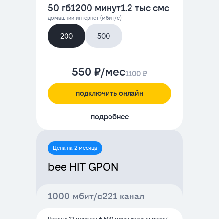
50 гб
1200 минут
1.2 тыс смс
домашний интернет (мбит/с)
200
500
550 ₽/мес
1100 ₽
подключить онлайн
подробнее
Цена на 2 месяца
bee HIT GPON
1000 мбит/с
221 канал
Первые 12 месяцев + 500 минут каждый месяц!